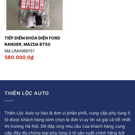
TIẾP ĐIỂM KHÓA ĐIỆN FORD
RANGER, MAZDA BT50
Mã:UM4966151
580.000,0
₫
THIÊN LỘC AUTO
Thiên Lộc Auto tự hào là đơn vị phân phối, cung cấp phụ tùng ô
tô được khách hàng bình chọn là đơn vị uy tín và giá cả tốt nhất
thị trường Hà Nội. Để đáp ứng nhu cầu của khách hàng cung
cấp đầy đủ chủng loại phụ tùng ô tô sản xuất chính hãng bởi