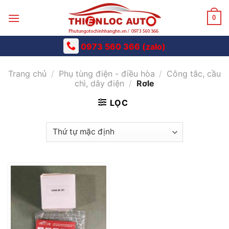
Skip
to
0
content
0973 560 366 (zalo)
Trang chủ
/
Phụ tùng điện - điều hòa
/
Công tắc, cầu
chì, dây điện
/
Rơle
LỌC