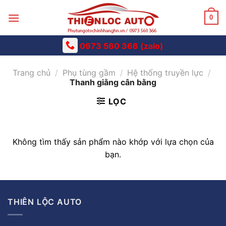
Skip
to
0
content
0973 560 366 (zalo)
Trang chủ
/
Phụ tùng gầm
/
Hệ thống truyền lực
/
Thanh giằng cân bằng
LỌC
Không tìm thấy sản phẩm nào khớp với lựa chọn của
bạn.
THIÊN LỘC AUTO