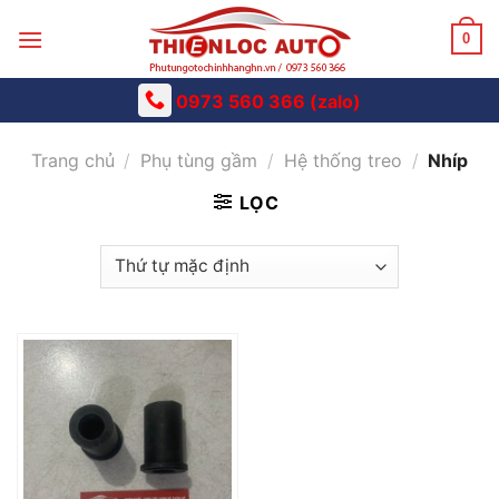
Skip
to
0
content
0973 560 366 (zalo)
Trang chủ
/
Phụ tùng gầm
/
Hệ thống treo
/
Nhíp
LỌC