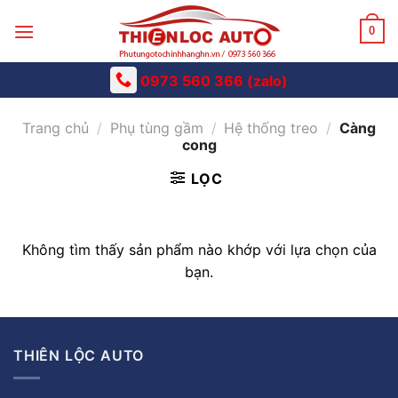
Skip
to
0
content
0973 560 366 (zalo)
Trang chủ
/
Phụ tùng gầm
/
Hệ thống treo
/
Càng
cong
LỌC
Không tìm thấy sản phẩm nào khớp với lựa chọn của
bạn.
THIÊN LỘC AUTO