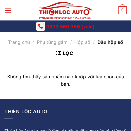
Skip
to
0
content
0973 560 366 (zalo)
Trang chủ
/
Phụ tùng gầm
/
Hộp số
/
Dầu hộp số
LỌC
Không tìm thấy sản phẩm nào khớp với lựa chọn của
bạn.
THIÊN LỘC AUTO
Thiên Lộc Auto tự hào là đơn vị phân phối, cung cấp phụ tùng ô