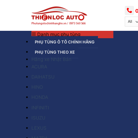
Skip
to
0
content
Danh mục phụ tùng
PHỤ TÙNG Ô TÔ CHÍNH HÃNG
PHỤ TÙNG THEO XE
Hãng xe Nhật Bản
ACURA
DAIHATSU
HINO
HONDA
INFINITI
ISUZU
LEXUS