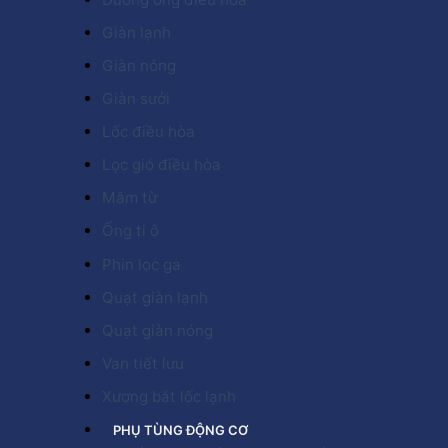
Giàn lạnh
Giàn nóng
Giàn sưởi
Lốc điều hòa
Lọc gió điều hòa
Mâm từ
Ống ti ô
Phin lọc ga
Quạt giàn lạnh
Quạt giàn nóng
Van tiết lưu
Xương bắt lốc lạnh
PHỤ TÙNG ĐỘNG CƠ