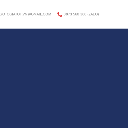
GOTOGIATOT.VN@GMAIL.COM
0973 560 366 (ZALO)