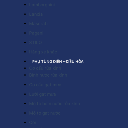
Lamborghini
Lancia
Maserati
Pagani
STILO
Hãng xe khác
PHỤ TÙNG ĐIỆN – ĐIỀU HÒA
Cơ cấu rửa kính
Bình nước rửa kính
Cơ cấu gạt mưa
Lưỡi gạt mưa
Mô tơ bơm nước rửa kính
Mô tơ gạt nước
Còi