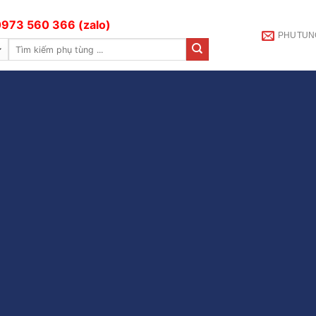
973 560 366 (zalo)
PHUTUN
Tìm
kiếm: