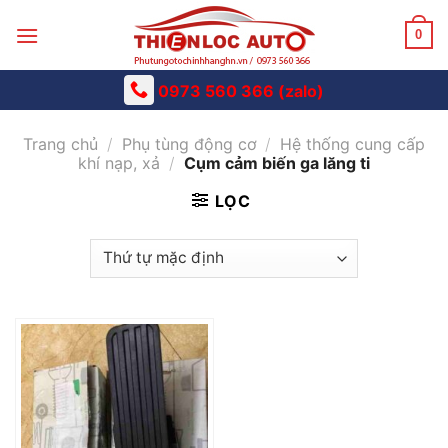
Skip
to
0
content
0973 560 366 (zalo)
Trang chủ
/
Phụ tùng động cơ
/
Hệ thống cung cấp
khí nạp, xả
/
Cụm cảm biến ga lăng ti
LỌC