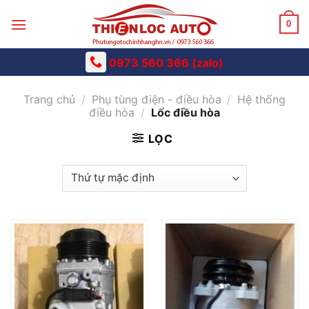
Skip
to
0
content
0973 560 366 (zalo)
Trang chủ
/
Phụ tùng điện - điều hòa
/
Hệ thống
điều hòa
/
Lốc điều hòa
LỌC