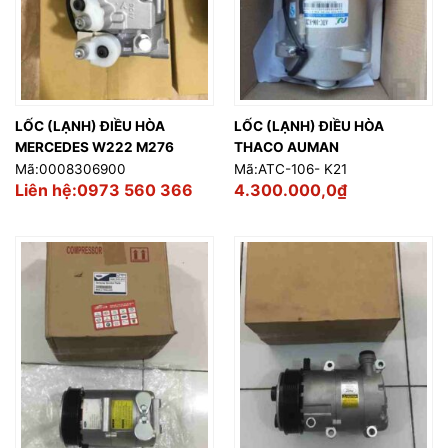
LỐC (LẠNH) ĐIỀU HÒA
LỐC (LẠNH) ĐIỀU HÒA
MERCEDES W222 M276
THACO AUMAN
Mã:0008306900
Mã:ATC-106- K21
Liên hệ:0973 560 366
4.300.000,0
₫