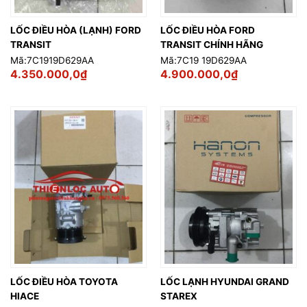
LỐC ĐIỀU HÒA (LẠNH) FORD
LỐC ĐIỀU HÒA FORD
TRANSIT
TRANSIT CHÍNH HÃNG
Mã:7C1919D629AA
Mã:7C19 19D629AA
4.350.000,0
₫
4.900.000,0
₫
LỐC ĐIỀU HÒA TOYOTA
LỐC LẠNH HYUNDAI GRAND
HIACE
STAREX