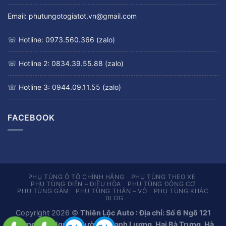
Email: phutungotogiatot.vn@gmail.com
☏ Hotline: 0973.560.366 (zalo)
☏ Hotline 2: 0834.39.55.88 (zalo)
☏ Hotline 3: 0944.09.11.55 (zalo)
FACEBOOK
PHỤ TÙNG Ô TÔ CHÍNH HÃNG
PHỤ TÙNG THEO XE
PHỤ TÙNG ĐIỆN – ĐIỀU HÒA
PHỤ TÙNG ĐỘNG CƠ
PHỤ TÙNG GẦM
PHỤ TÙNG THÂN – VỎ
PHỤ TÙNG KHÁC
BLOG
Copyright 2026 ©
Thiên Lộc Auto : Địa chỉ: Số 6 Ngõ 121
Đường Kim Ngưu, Phường Thanh Lương, Hai Bà Trưng, Hà