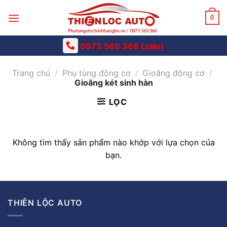
Skip
to
0
content
0973 560 366 (zalo)
Trang chủ
/
Phụ tùng động cơ
/
Gioăng động cơ
/
Gioăng két sinh hàn
LỌC
Không tìm thấy sản phẩm nào khớp với lựa chọn của
bạn.
THIÊN LỘC AUTO