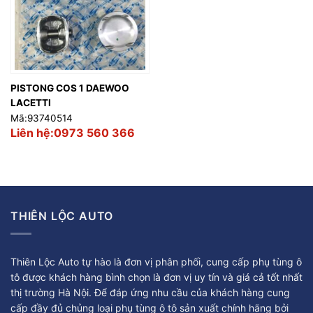
PISTONG COS 1 DAEWOO
LACETTI
Mã:93740514
Liên hệ:0973 560 366
THIÊN LỘC AUTO
Thiên Lộc Auto tự hào là đơn vị phân phối, cung cấp phụ tùng ô
tô được khách hàng bình chọn là đơn vị uy tín và giá cả tốt nhất
thị trường Hà Nội. Để đáp ứng nhu cầu của khách hàng cung
cấp đầy đủ chủng loại phụ tùng ô tô sản xuất chính hãng bởi