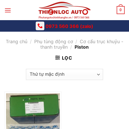
Skip
to
0
content
0973 560 366 (zalo)
Trang chủ
/
Phụ tùng động cơ
/
Cơ cấu trục khuỷu -
thanh truyền
/
Piston
LỌC