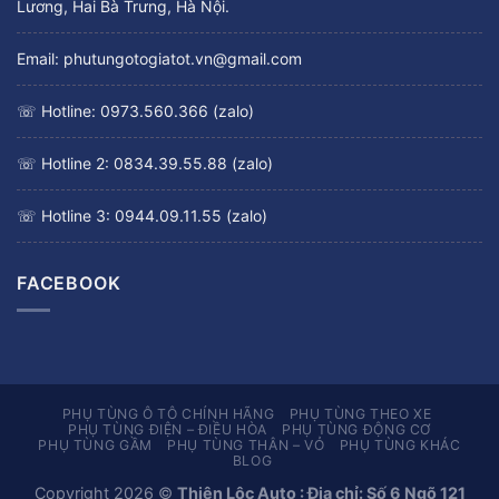
Lương, Hai Bà Trưng, Hà Nội.
Email: phutungotogiatot.vn@gmail.com
☏ Hotline: 0973.560.366 (zalo)
☏ Hotline 2: 0834.39.55.88 (zalo)
☏ Hotline 3: 0944.09.11.55 (zalo)
FACEBOOK
PHỤ TÙNG Ô TÔ CHÍNH HÃNG
PHỤ TÙNG THEO XE
PHỤ TÙNG ĐIỆN – ĐIỀU HÒA
PHỤ TÙNG ĐỘNG CƠ
PHỤ TÙNG GẦM
PHỤ TÙNG THÂN – VỎ
PHỤ TÙNG KHÁC
BLOG
Copyright 2026 ©
Thiên Lộc Auto : Địa chỉ: Số 6 Ngõ 121