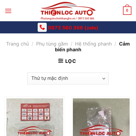
Skip
to
0
content
0973 560 366 (zalo)
Trang chủ
/
Phụ tùng gầm
/
Hệ thống phanh
/
Cảm
biến phanh
LỌC