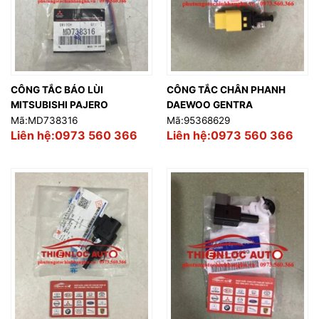
CÔNG TẮC BÁO LÙI
CÔNG TẮC CHÂN PHANH
MITSUBISHI PAJERO
DAEWOO GENTRA
Mã:MD738316
Mã:95368629
Liên hệ:0973 560 366
Liên hệ:0973 560 366