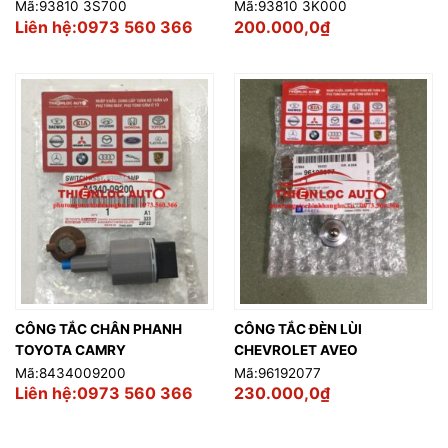
Mã:93810 3S700
Mã:93810 3K000
Liên hệ:0973 560 366
200.000,0
₫
CÔNG TẮC CHÂN PHANH
CÔNG TẮC ĐÈN LÙI
TOYOTA CAMRY
CHEVROLET AVEO
Mã:8434009200
Mã:96192077
Liên hệ:0973 560 366
230.000,0
₫