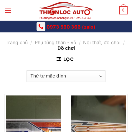
Skip
to
0
content
0973 560 366 (zalo)
Trang chủ
/
Phụ tùng thân - vỏ
/
Nội thất, đồ chơi
/
Đồ chơi
LỌC