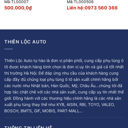
Mã:TL00007
Mã:TL000506
500.000,0
₫
Liên hệ:0973 560 366
THIÊN LỘC AUTO
Thiên Lộc Auto tự hào là đơn vị phân phối, cung cấp phụ tùng ô
tô được khách hàng bình chọn là đơn vị uy tín và giá cả tốt nhất
thị trường Hà Nội. Để đáp ứng nhu cầu của khách hàng cung
cấp đầy đủ chủng loại phụ tùng ô tô sản xuất chính hãng bởi
các nước như Nhật bản, Hàn Quốc, Mỹ, Châu Âu…chúng tôi đã
hợp tác chặt chẽ với các nhà sản xuất, cung cấp uy tín nhất thế
giới. Đồng hành với các thương hiệu chính hãng là các nhà sản
xuất phụ tùng thay thế như KYB, AISIN, RBI, TOYO, VALEO,
BOSCH, BMTS, GIF, MOBIS, PART-MALL…
THÔNG TIN LIÊN HỆ