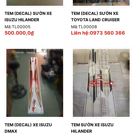
TEM (DECAL) SƯỜN XE
TEM (DECAL) SƯỜN XE
ISUZU HILANDER
TOYOTA LAND CRUISER
Mã:TL00005
Mã:TL00008
500.000,0
₫
Liên hệ:0973 560 366
TEM (DECAL) XE ISUZU
TEM SƯỜN XE ISUZU
DMAX
HILANDER