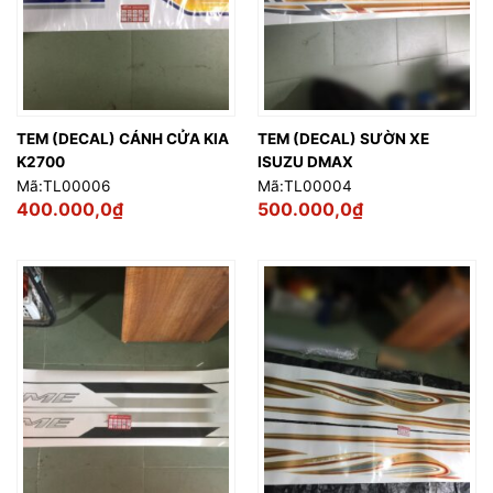
TEM (DECAL) CÁNH CỬA KIA
TEM (DECAL) SƯỜN XE
K2700
ISUZU DMAX
Mã:TL00006
Mã:TL00004
400.000,0
₫
500.000,0
₫