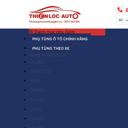
Skip
to
0
content
Danh mục phụ tùng
PHỤ TÙNG Ô TÔ CHÍNH HÃNG
PHỤ TÙNG THEO XE
Hãng xe Nhật Bản
ACURA
DAIHATSU
HINO
HONDA
INFINITI
ISUZU
LEXUS