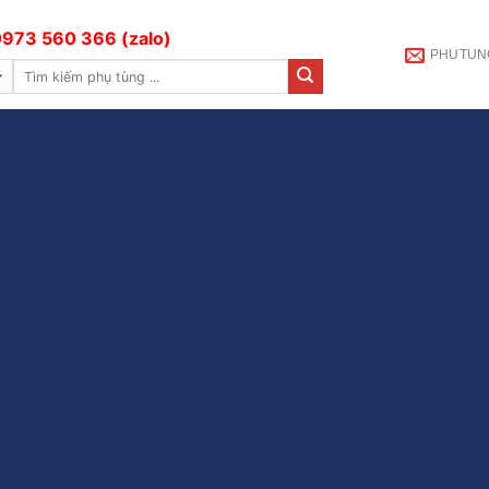
973 560 366 (zalo)
PHUTUN
Tìm
kiếm: