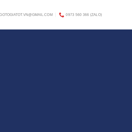
GOTOGIATOT.VN@GMAIL.COM
0973 560 366 (ZALO)