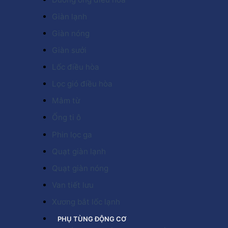
Giàn lạnh
Giàn nóng
Giàn sưởi
Lốc điều hòa
Lọc gió điều hòa
Mâm từ
Ống ti ô
Phin lọc ga
Quạt giàn lạnh
Quạt giàn nóng
Van tiết lưu
Xương bắt lốc lạnh
PHỤ TÙNG ĐỘNG CƠ