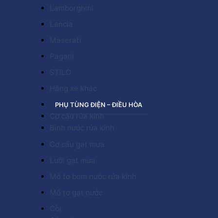
Lamborghini
Lancia
Maserati
Pagani
STILO
Hãng xe khác
PHỤ TÙNG ĐIỆN – ĐIỀU HÒA
Cơ cấu rửa kính
Bình nước rửa kính
Cơ cấu gạt mưa
Lưỡi gạt mưa
Mô tơ bơm nước rửa kính
Mô tơ gạt nước
Còi