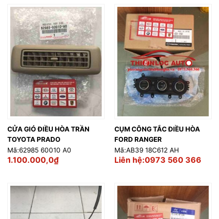
2.350.000,0₫.
là:
2.100.000,0₫
CỬA GIÓ ĐIỀU HÒA TRẦN
CỤM CÔNG TẮC ĐIỀU HÒA
TOYOTA PRADO
FORD RANGER
Mã:62985 60010 A0
Mã:AB39 18C612 AH
1.100.000,0
₫
Liên hệ:0973 560 366