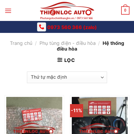
Skip
to
0
content
0973 560 366 (zalo)
Trang chủ
/
Phụ tùng điện - điều hòa
/
Hệ thống
điều hòa
LỌC
-11%