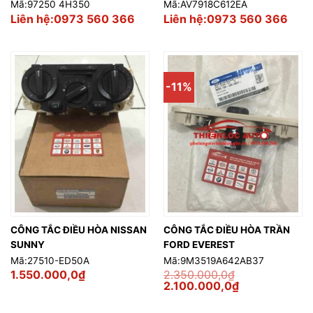
Mã:97250 4H350
Mã:AV7918C612EA
Liên hệ:0973 560 366
Liên hệ:0973 560 366
-11%
CÔNG TẮC ĐIỀU HÒA NISSAN
CÔNG TẮC ĐIỀU HÒA TRẦN
SUNNY
FORD EVEREST
Mã:27510-ED50A
Mã:9M3519A642AB37
1.550.000,0
₫
2.350.000,0
₫
Giá
Giá
2.100.000,0
₫
gốc
hiện
là:
tại