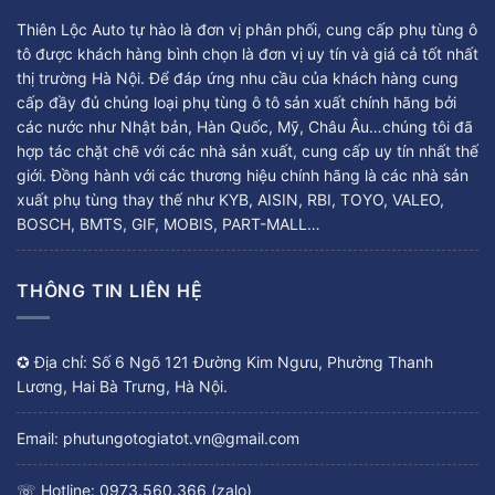
Thiên Lộc Auto tự hào là đơn vị phân phối, cung cấp phụ tùng ô
tô được khách hàng bình chọn là đơn vị uy tín và giá cả tốt nhất
thị trường Hà Nội. Để đáp ứng nhu cầu của khách hàng cung
cấp đầy đủ chủng loại phụ tùng ô tô sản xuất chính hãng bởi
các nước như Nhật bản, Hàn Quốc, Mỹ, Châu Âu…chúng tôi đã
hợp tác chặt chẽ với các nhà sản xuất, cung cấp uy tín nhất thế
giới. Đồng hành với các thương hiệu chính hãng là các nhà sản
xuất phụ tùng thay thế như KYB, AISIN, RBI, TOYO, VALEO,
BOSCH, BMTS, GIF, MOBIS, PART-MALL…
THÔNG TIN LIÊN HỆ
✪ Địa chỉ: Số 6 Ngõ 121 Đường Kim Ngưu, Phường Thanh
Lương, Hai Bà Trưng, Hà Nội.
Email: phutungotogiatot.vn@gmail.com
☏ Hotline: 0973.560.366 (zalo)