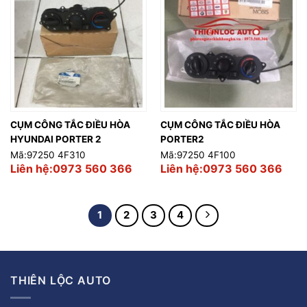
CỤM CÔNG TẮC ĐIỀU HÒA
CỤM CÔNG TẮC ĐIỀU HÒA
HYUNDAI PORTER 2
PORTER2
Mã:97250 4F310
Mã:97250 4F100
Liên hệ:0973 560 366
Liên hệ:0973 560 366
1
2
3
4
THIÊN LỘC AUTO