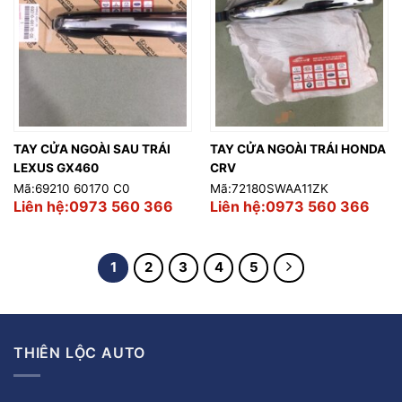
TAY CỬA NGOÀI SAU TRÁI
TAY CỬA NGOÀI TRÁI HONDA
LEXUS GX460
CRV
Mã:69210 60170 C0
Mã:72180SWAA11ZK
Liên hệ:0973 560 366
Liên hệ:0973 560 366
1
2
3
4
5
THIÊN LỘC AUTO