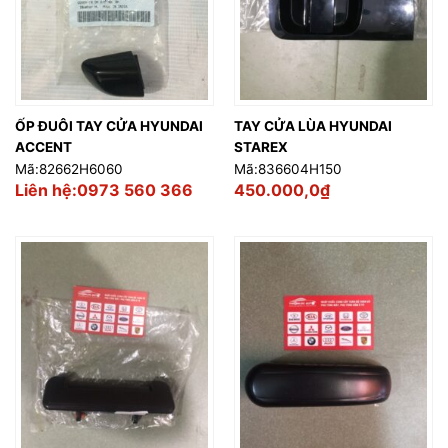
ỐP ĐUÔI TAY CỬA HYUNDAI
TAY CỬA LÙA HYUNDAI
ACCENT
STAREX
Mã:82662H6060
Mã:836604H150
Liên hệ:0973 560 366
450.000,0
₫