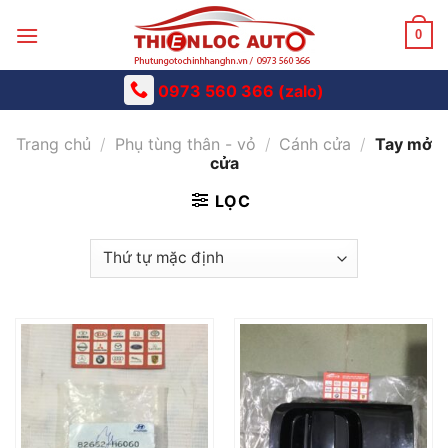
Skip
to
0
content
0973 560 366 (zalo)
Trang chủ
/
Phụ tùng thân - vỏ
/
Cánh cửa
/
Tay mở
cửa
LỌC