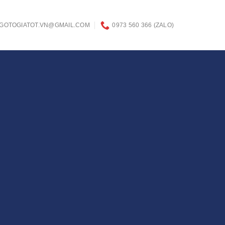
GOTOGIATOT.VN@GMAIL.COM
0973 560 366 (ZALO)