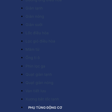
Giàn lạnh
Giàn nóng
Giàn sưởi
Lốc điều hòa
Lọc gió điều hòa
Mâm từ
Ống ti ô
Phin lọc ga
Quạt giàn lạnh
Quạt giàn nóng
Van tiết lưu
Xương bắt lốc lạnh
PHỤ TÙNG ĐỘNG CƠ