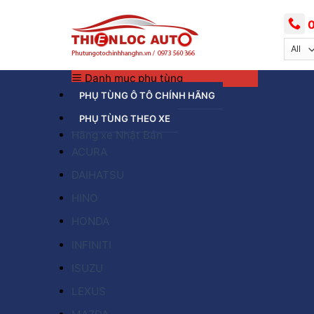
Skip
to
0
content
Danh mục phụ tùng
PHỤ TÙNG Ô TÔ CHÍNH HÃNG
PHỤ TÙNG THEO XE
Hãng xe Nhật Bản
ACURA
DAIHATSU
HINO
HONDA
INFINITI
ISUZU
LEXUS