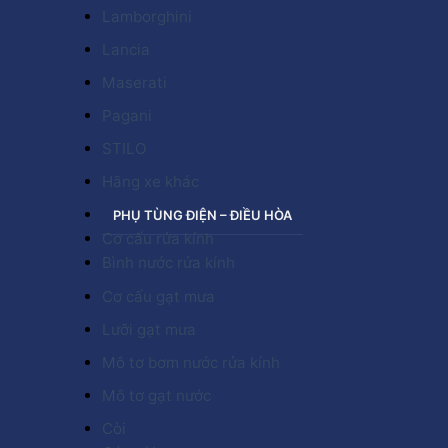
Lamborghini
Lancia
Maserati
Pagani
STILO
Hãng xe khác
PHỤ TÙNG ĐIỆN – ĐIỀU HÒA
Cơ cấu rửa kính
Bình nước rửa kính
Cơ cấu gạt mưa
Lưỡi gạt mưa
Mô tơ bơm nước rửa kính
Mô tơ gạt nước
Còi