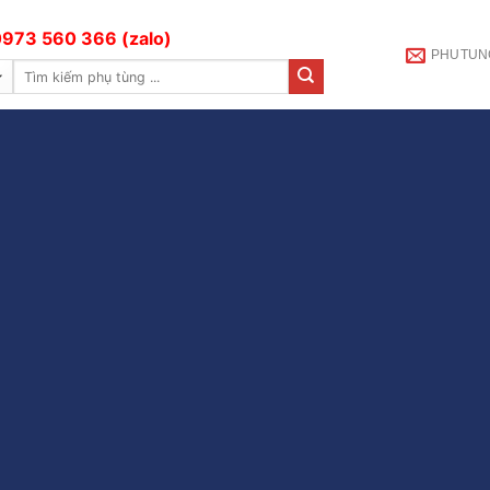
973 560 366 (zalo)
PHUTUN
Tìm
kiếm: