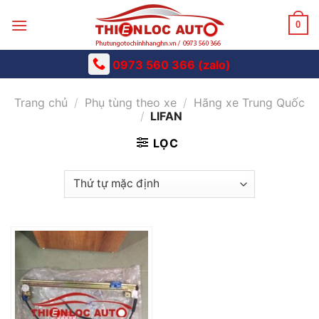
Skip
to
0
content
0973 560 366 (zalo)
Trang chủ
/
Phụ tùng theo xe
/
Hãng xe Trung Quốc
/
LIFAN
LỌC