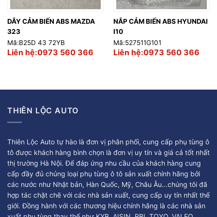
DÂY CẢM BIẾN ABS MAZDA
NẮP CẢM BIẾN ABS HYUNDAI
323
I10
Mã:B25D 43 72YB
Mã:527511G101
Liên hệ:0973 560 366
Liên hệ:0973 560 366
THIÊN LỘC AUTO
Thiên Lộc Auto tự hào là đơn vị phân phối, cung cấp phụ tùng ô
tô được khách hàng bình chọn là đơn vị uy tín và giá cả tốt nhất
thị trường Hà Nội. Để đáp ứng nhu cầu của khách hàng cung
cấp đầy đủ chủng loại phụ tùng ô tô sản xuất chính hãng bởi
các nước như Nhật bản, Hàn Quốc, Mỹ, Châu Âu…chúng tôi đã
hợp tác chặt chẽ với các nhà sản xuất, cung cấp uy tín nhất thế
giới. Đồng hành với các thương hiệu chính hãng là các nhà sản
xuất phụ tùng thay thế như KYB, AISIN, RBI, TOYO, VALEO,