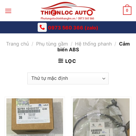
Skip
to
0
content
0973 560 366 (zalo)
Trang chủ
/
Phụ tùng gầm
/
Hệ thống phanh
/
Cảm
biến ABS
LỌC