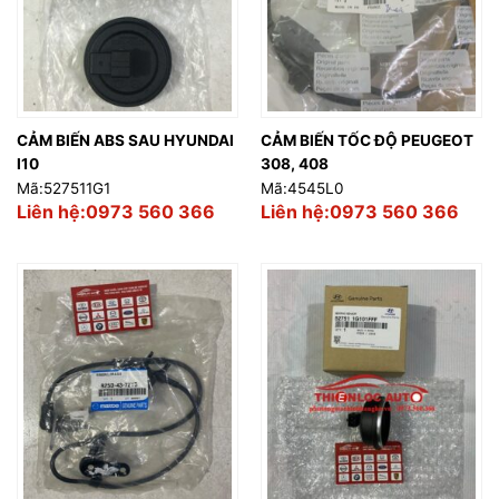
CẢM BIẾN ABS SAU HYUNDAI
CẢM BIẾN TỐC ĐỘ PEUGEOT
I10
308, 408
Mã:527511G1
Mã:4545L0
Liên hệ:0973 560 366
Liên hệ:0973 560 366