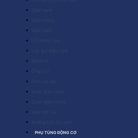
Giàn lạnh
Giàn nóng
Giàn sưởi
Lốc điều hòa
Lọc gió điều hòa
Mâm từ
Ống ti ô
Phin lọc ga
Quạt giàn lạnh
Quạt giàn nóng
Van tiết lưu
Xương bắt lốc lạnh
PHỤ TÙNG ĐỘNG CƠ