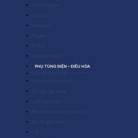
Lamborghini
Lancia
Maserati
Pagani
STILO
Hãng xe khác
PHỤ TÙNG ĐIỆN – ĐIỀU HÒA
Cơ cấu rửa kính
Bình nước rửa kính
Cơ cấu gạt mưa
Lưỡi gạt mưa
Mô tơ bơm nước rửa kính
Mô tơ gạt nước
Còi