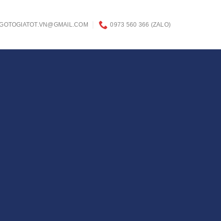
GOTOGIATOT.VN@GMAIL.COM
0973 560 366 (ZALO)