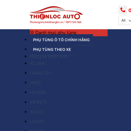
Skip
to
0
content
Danh mục phụ tùng
PHỤ TÙNG Ô TÔ CHÍNH HÃNG
PHỤ TÙNG THEO XE
Hãng xe Nhật Bản
ACURA
DAIHATSU
HINO
HONDA
INFINITI
ISUZU
LEXUS