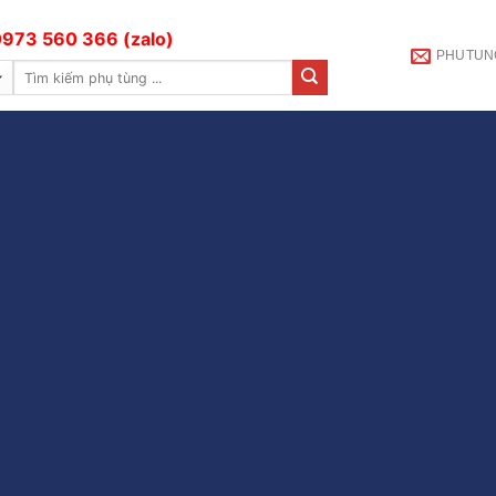
973 560 366 (zalo)
PHUTUN
Tìm
kiếm: