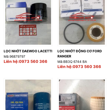
LỌC NHỚT DAEWOO LACETTI
LỌC NHỚT ĐỘNG CƠ FORD
RANGER
Mã:96879797
Liên hệ:0973 560 366
Mã:BB3Q 6744 BA
Liên hệ:0973 560 366