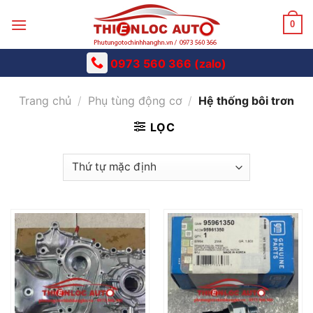
Skip
to
0
content
0973 560 366 (zalo)
Trang chủ
/
Phụ tùng động cơ
/
Hệ thống bôi trơn
LỌC