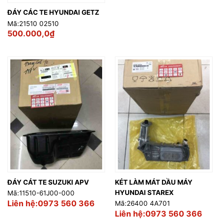
ĐÁY CÁC TE HYUNDAI GETZ
Mã:21510 02510
500.000,0
₫
ĐÁY CÁT TE SUZUKI APV
KÉT LÀM MÁT DẦU MÁY
HYUNDAI STAREX
Mã:11510-61J00-000
Liên hệ:0973 560 366
Mã:26400 4A701
Liên hệ:0973 560 366