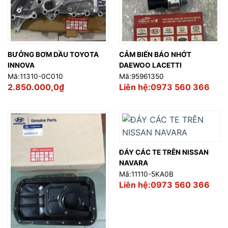
BƯỞNG BƠM DẦU TOYOTA
CẢM BIẾN BÁO NHỚT
INNOVA
DAEWOO LACETTI
Mã:11310-0C010
Mã:95961350
2.850.000,0
₫
Liên hệ:0973 560 366
ĐÁY CÁC TE TRÊN NISSAN
NAVARA
Mã:11110-5KA0B
Liên hệ:0973 560 366