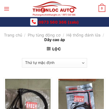
Skip
to
0
content
0973 560 366 (zalo)
Trang chủ
/
Phụ tùng động cơ
/
Hệ thống đánh lửa
/
Dây cao áp
LỌC