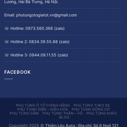
Lương, Hai Bà Trưng, Hà Nội.
Email: phutungotogiatot.vn@gmail.com
☏ Hotline: 0973.560.366 (zalo)
☏ Hotline 2: 0834.39.55.88 (zalo)
☏ Hotline 3: 0944.09.11.55 (zalo)
FACEBOOK
PHỤ TÙNG Ô TÔ CHÍNH HÃNG
PHỤ TÙNG THEO XE
PHỤ TÙNG ĐIỆN – ĐIỀU HÒA
PHỤ TÙNG ĐỘNG CƠ
PHỤ TÙNG GẦM
PHỤ TÙNG THÂN – VỎ
PHỤ TÙNG KHÁC
BLOG
Copyright 2026 ©
Thiên Lộc Auto : Địa chỉ: Số 6 Ngõ 121