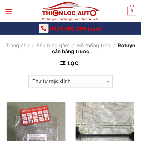
Skip
to
0
content
0973 560 366 (zalo)
Trang chủ
/
Phụ tùng gầm
/
Hệ thống treo
/
Rotuyn
cân bằng trước
LỌC