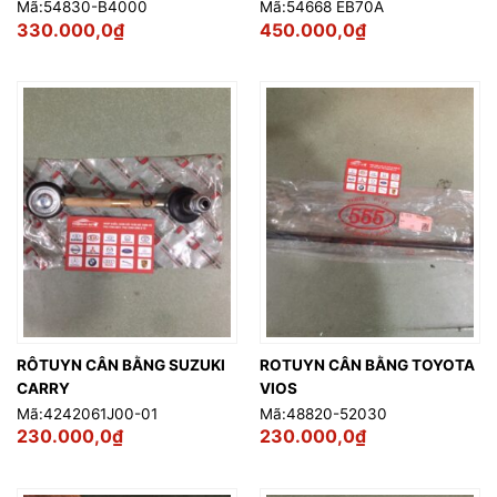
Mã:54830-B4000
Mã:54668 EB70A
330.000,0
₫
450.000,0
₫
RÔTUYN CÂN BẰNG SUZUKI
ROTUYN CÂN BẰNG TOYOTA
CARRY
VIOS
Mã:4242061J00-01
Mã:48820-52030
230.000,0
₫
230.000,0
₫