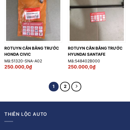
ROTUYN CÂN BẰNG TRƯỚC
ROTUYN CÂN BẰNG TRƯỚC
HONDA CIVIC
HYUNDAI SANTAFE
Mã:51320-SNA-A02
Mã:548402B000
250.000,0
₫
250.000,0
₫
1
2
THIÊN LỘC AUTO