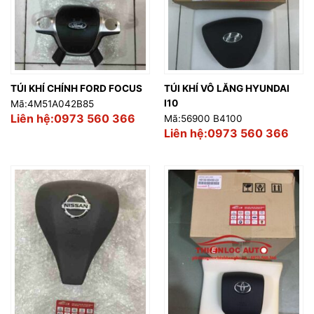
TÚI KHÍ CHÍNH FORD FOCUS
TÚI KHÍ VÔ LĂNG HYUNDAI
I10
Mã:4M51A042B85
Liên hệ:0973 560 366
Mã:56900 B4100
Liên hệ:0973 560 366