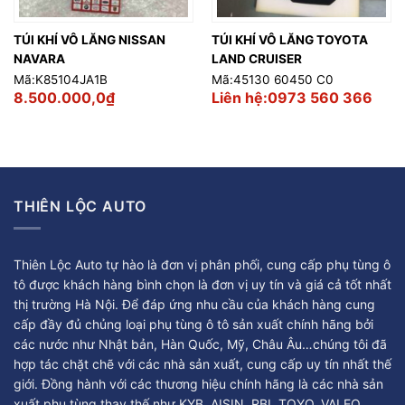
TÚI KHÍ VÔ LĂNG NISSAN
TÚI KHÍ VÔ LĂNG TOYOTA
NAVARA
LAND CRUISER
Mã:K85104JA1B
Mã:45130 60450 C0
8.500.000,0
₫
Liên hệ:0973 560 366
THIÊN LỘC AUTO
Thiên Lộc Auto tự hào là đơn vị phân phối, cung cấp phụ tùng ô
tô được khách hàng bình chọn là đơn vị uy tín và giá cả tốt nhất
thị trường Hà Nội. Để đáp ứng nhu cầu của khách hàng cung
cấp đầy đủ chủng loại phụ tùng ô tô sản xuất chính hãng bởi
các nước như Nhật bản, Hàn Quốc, Mỹ, Châu Âu…chúng tôi đã
hợp tác chặt chẽ với các nhà sản xuất, cung cấp uy tín nhất thế
giới. Đồng hành với các thương hiệu chính hãng là các nhà sản
xuất phụ tùng thay thế như KYB, AISIN, RBI, TOYO, VALEO,