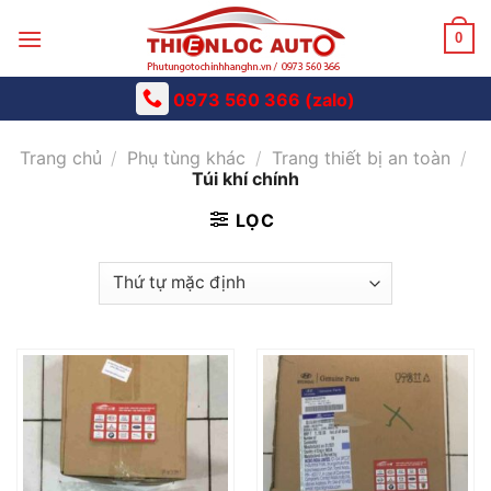
Skip
to
0
content
0973 560 366 (zalo)
Trang chủ
/
Phụ tùng khác
/
Trang thiết bị an toàn
/
Túi khí chính
LỌC