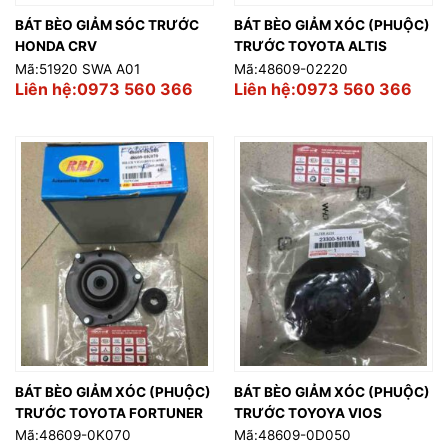
BÁT BÈO GIẢM SÓC TRƯỚC
BÁT BÈO GIẢM XÓC (PHUỘC)
HONDA CRV
TRƯỚC TOYOTA ALTIS
Mã:51920 SWA A01
Mã:48609-02220
Liên hệ:0973 560 366
Liên hệ:0973 560 366
BÁT BÈO GIẢM XÓC (PHUỘC)
BÁT BÈO GIẢM XÓC (PHUỘC)
TRƯỚC TOYOTA FORTUNER
TRƯỚC TOYOYA VIOS
Mã:48609-0K070
Mã:48609-0D050