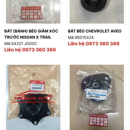
BÁT (BÁNH) BÈO GIẢM XÓC
BÁT BÈO CHEVROLET AVEO
TRƯỚC NISSAN X TRAIL
Mã:95015324
Liên hệ:0973 560 366
Mã:54321 JG00C
Liên hệ:0973 560 366