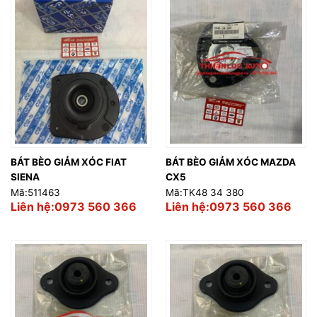
BÁT BÈO GIẢM XÓC FIAT
BÁT BÈO GIẢM XÓC MAZDA
SIENA
CX5
Mã:511463
Mã:TK48 34 380
Liên hệ:0973 560 366
Liên hệ:0973 560 366