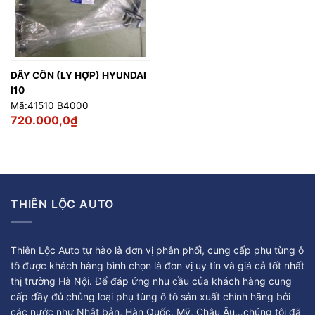
DÂY CÔN (LY HỢP) HYUNDAI
I10
Mã:41510 B4000
720.000,0
₫
THIÊN LỘC AUTO
Thiên Lộc Auto tự hào là đơn vị phân phối, cung cấp phụ tùng ô
tô được khách hàng bình chọn là đơn vị uy tín và giá cả tốt nhất
thị trường Hà Nội. Để đáp ứng nhu cầu của khách hàng cung
cấp đầy đủ chủng loại phụ tùng ô tô sản xuất chính hãng bởi
các nước như Nhật bản, Hàn Quốc, Mỹ, Châu Âu…chúng tôi đã