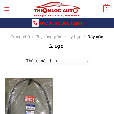
Skip
to
0
content
0973 560 366 (zalo)
Trang chủ
/
Phụ tùng gầm
/
Ly hợp
/
Dây côn
LỌC