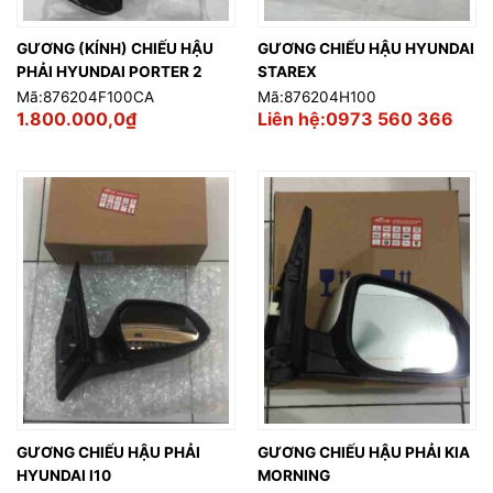
GƯƠNG (KÍNH) CHIẾU HẬU
GƯƠNG CHIẾU HẬU HYUNDAI
PHẢI HYUNDAI PORTER 2
STAREX
Mã:876204F100CA
Mã:876204H100
1.800.000,0
₫
Liên hệ:0973 560 366
GƯƠNG CHIẾU HẬU PHẢI
GƯƠNG CHIẾU HẬU PHẢI KIA
HYUNDAI I10
MORNING