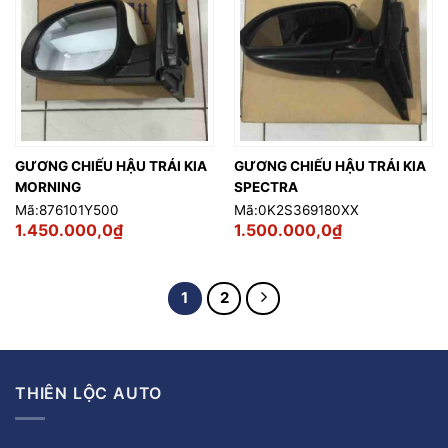
GƯƠNG CHIẾU HẬU TRÁI KIA
GƯƠNG CHIẾU HẬU TRÁI KIA
MORNING
SPECTRA
Mã:876101Y500
Mã:0K2S369180XX
1.450.000,0
₫
1.500.000,0
₫
1
2
THIÊN LỘC AUTO