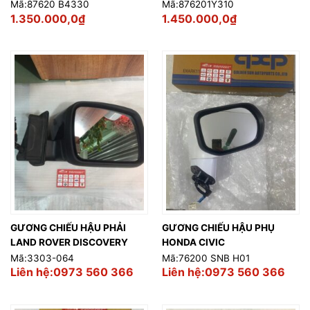
Mã:87620 B4330
Mã:876201Y310
1.350.000,0
₫
1.450.000,0
₫
GƯƠNG CHIẾU HẬU PHẢI
GƯƠNG CHIẾU HẬU PHỤ
LAND ROVER DISCOVERY
HONDA CIVIC
Mã:3303-064
Mã:76200 SNB H01
Liên hệ:0973 560 366
Liên hệ:0973 560 366