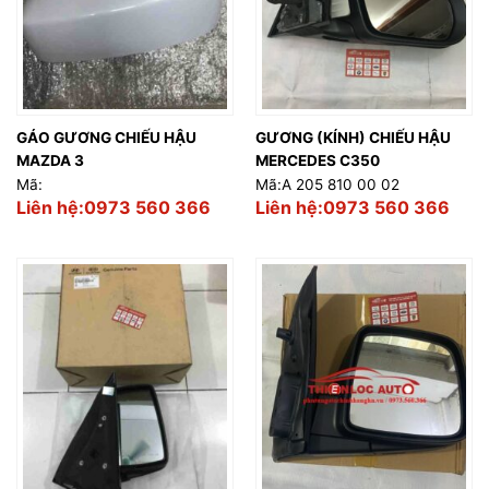
GÁO GƯƠNG CHIẾU HẬU
GƯƠNG (KÍNH) CHIẾU HẬU
MAZDA 3
MERCEDES C350
Mã:
Mã:A 205 810 00 02
Liên hệ:0973 560 366
Liên hệ:0973 560 366