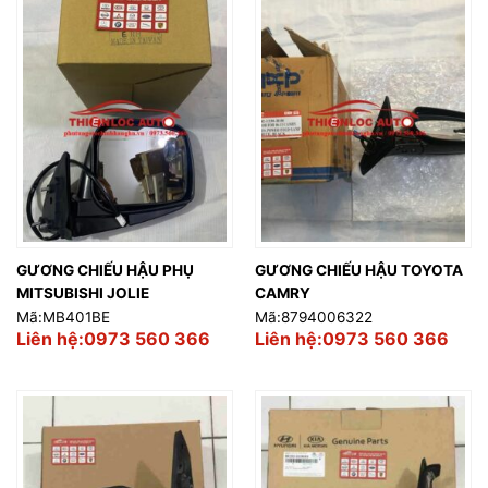
GƯƠNG CHIẾU HẬU PHỤ
GƯƠNG CHIẾU HẬU TOYOTA
MITSUBISHI JOLIE
CAMRY
Mã:MB401BE
Mã:8794006322
Liên hệ:0973 560 366
Liên hệ:0973 560 366