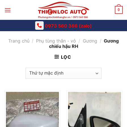
Skip
to
0
content
0973 560 366 (zalo)
Trang chủ
/
Phụ tùng thân - vỏ
/
Gương
/
Gương
chiếu hậu RH
LỌC