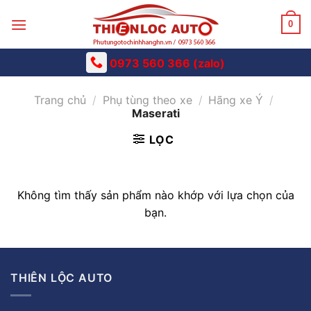
Skip
to
0
content
0973 560 366 (zalo)
Trang chủ
/
Phụ tùng theo xe
/
Hãng xe Ý
/
Maserati
LỌC
Không tìm thấy sản phẩm nào khớp với lựa chọn của
bạn.
THIÊN LỘC AUTO