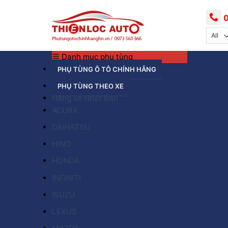
Skip
to
0
content
Danh mục phụ tùng
PHỤ TÙNG Ô TÔ CHÍNH HÃNG
PHỤ TÙNG THEO XE
Hãng xe Nhật Bản
ACURA
DAIHATSU
HINO
HONDA
INFINITI
ISUZU
LEXUS