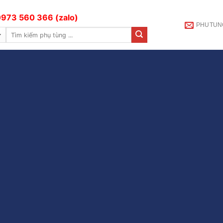
973 560 366 (zalo)
PHUTUN
Tìm
kiếm: