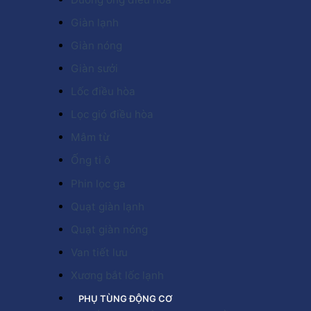
Giàn lạnh
Giàn nóng
Giàn sưởi
Lốc điều hòa
Lọc gió điều hòa
Mâm từ
Ống ti ô
Phin lọc ga
Quạt giàn lạnh
Quạt giàn nóng
Van tiết lưu
Xương bắt lốc lạnh
PHỤ TÙNG ĐỘNG CƠ