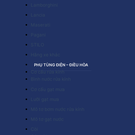
Lamborghini
Lancia
Maserati
Pagani
STILO
Hãng xe khác
PHỤ TÙNG ĐIỆN – ĐIỀU HÒA
Cơ cấu rửa kính
Bình nước rửa kính
Cơ cấu gạt mưa
Lưỡi gạt mưa
Mô tơ bơm nước rửa kính
Mô tơ gạt nước
Còi