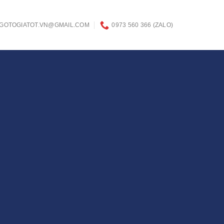
GOTOGIATOT.VN@GMAIL.COM
0973 560 366 (ZALO)