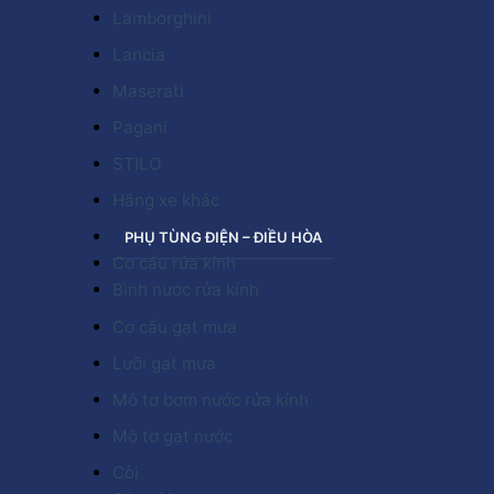
Lamborghini
Lancia
Maserati
Pagani
STILO
Hãng xe khác
PHỤ TÙNG ĐIỆN – ĐIỀU HÒA
Cơ cấu rửa kính
Bình nước rửa kính
Cơ cấu gạt mưa
Lưỡi gạt mưa
Mô tơ bơm nước rửa kính
Mô tơ gạt nước
Còi