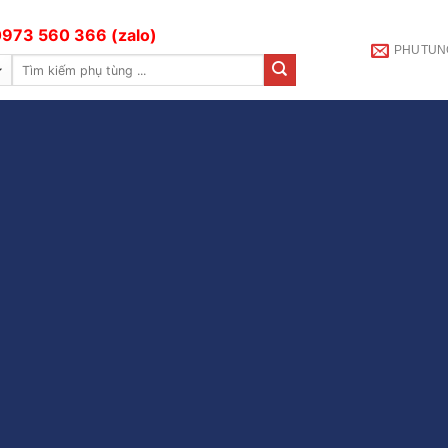
973 560 366 (zalo)
PHUTUN
Tìm
kiếm: