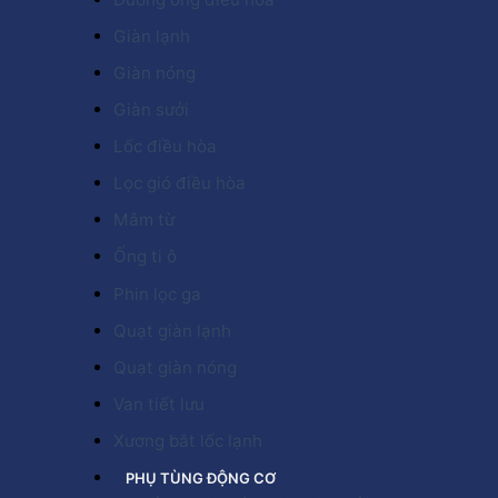
Giàn lạnh
Giàn nóng
Giàn sưởi
Lốc điều hòa
Lọc gió điều hòa
Mâm từ
Ống ti ô
Phin lọc ga
Quạt giàn lạnh
Quạt giàn nóng
Van tiết lưu
Xương bắt lốc lạnh
PHỤ TÙNG ĐỘNG CƠ