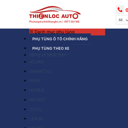
Skip
to
0
content
Danh mục phụ tùng
PHỤ TÙNG Ô TÔ CHÍNH HÃNG
PHỤ TÙNG THEO XE
Hãng xe Nhật Bản
ACURA
DAIHATSU
HINO
HONDA
INFINITI
ISUZU
LEXUS