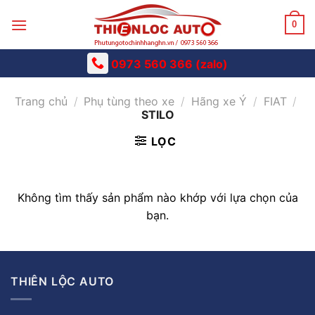
Skip
to
0
content
0973 560 366 (zalo)
Trang chủ
/
Phụ tùng theo xe
/
Hãng xe Ý
/
FIAT
/
STILO
LỌC
Không tìm thấy sản phẩm nào khớp với lựa chọn của
bạn.
THIÊN LỘC AUTO