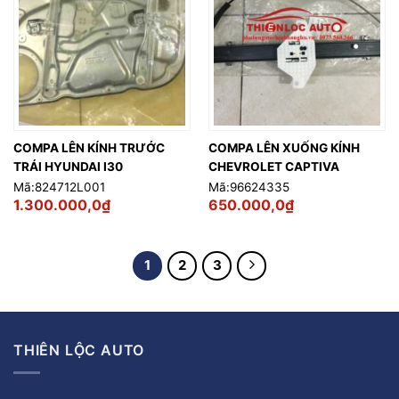
COMPA LÊN KÍNH TRƯỚC
COMPA LÊN XUỐNG KÍNH
TRÁI HYUNDAI I30
CHEVROLET CAPTIVA
Mã:824712L001
Mã:96624335
1.300.000,0
₫
650.000,0
₫
1
2
3
THIÊN LỘC AUTO