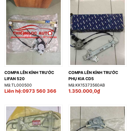
COMPA LÊN KÍNH TRƯỚC
COMPA LÊN KÍNH TRƯỚC
LIFAN 520
PHỤ KIA CD5
Mã:TL000500
Mã:KK15373560AB
Liên hệ:0973 560 366
1.350.000,0
₫