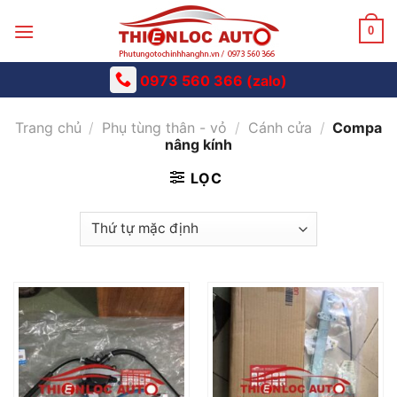
Skip
to
0
content
0973 560 366 (zalo)
Trang chủ
/
Phụ tùng thân - vỏ
/
Cánh cửa
/
Compa
nâng kính
LỌC