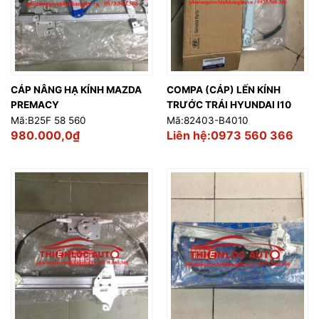
CÁP NÂNG HẠ KÍNH MAZDA
COMPA (CÁP) LẾN KÍNH
PREMACY
TRƯỚC TRÁI HYUNDAI I10
Mã:B25F 58 560
Mã:82403-B4010
980.000,0
₫
Liên hệ:0973 560 366