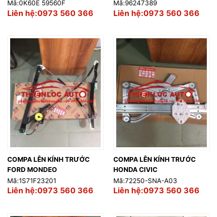
Mã:0K60E 59560F
Mã:96247389
Liên hệ:0973 560 366
Liên hệ:0973 560 366
COMPA LÊN KÍNH TRƯỚC
COMPA LÊN KÍNH TRƯỚC
FORD MONDEO
HONDA CIVIC
Mã:1S71F23201
Mã:72250-SNA-A03
Liên hệ:0973 560 366
Liên hệ:0973 560 366