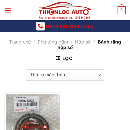
Skip
to
0
content
0973 560 366 (zalo)
Trang chủ
/
Phụ tùng gầm
/
Hộp số
/
Bánh răng
hộp số
LỌC