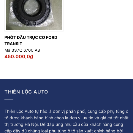
PHỚT ĐẦU TRỤC CƠ FORD
TRANSIT
Mã:3S7Q 6700 AB
450.000,0
₫
THIÊN LỘC AUTO
Thiên Lộc Auto tự hào là đơn vị phân phối, cung cấp phụ tùng ô
tô được khách hàng bình chọn là đơn vị uy tín và giá cả tốt nhất
thị trường Hà Nội. Để đáp ứng nhu cầu của khách hàng cung
cấp đầy đủ chủng loại phụ tùng ô tô sản xuất chính hãng bởi