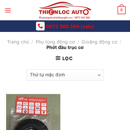
Skip
to
0
content
0973 560 366 (zalo)
Trang chủ
/
Phụ tùng động cơ
/
Gioăng động cơ
/
Phớt đầu trục cơ
LỌC