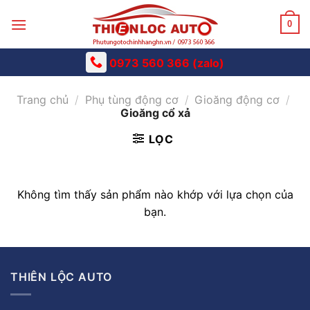
Skip
to
0
content
0973 560 366 (zalo)
Trang chủ
/
Phụ tùng động cơ
/
Gioăng động cơ
/
Gioăng cổ xả
LỌC
Không tìm thấy sản phẩm nào khớp với lựa chọn của
bạn.
THIÊN LỘC AUTO