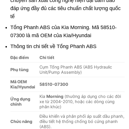
chuyền sản xuất công nghệ hiện đại đảm bảo
đáp ứng đầy đủ các tiêu chuẩn chất lượng quốc
tế
Tổng Phanh ABS của Kia Morning. Mã
58510-
07300
là mã OEM của Kia/Hyundai
Thông tin chi tiết về Tổng Phanh ABS
Đặc điểm
Chi tiết
Cụm Tổng Phanh ABS (ABS Hydraulic
Phụ tùng
Unit/Pump Assembly)
Mã OEM
58510-07300
Kia/Hyundai
Kia
Morning
(thường áp dụng cho các đời
Ứng dụng
xe từ 2004-2010, hoặc các dòng cùng
chính
phân khúc)
Điều khiển và phân phối áp suất dầu phanh,
Chức năng
điều tiết hệ thống chống bó cứng phanh
(ABS).