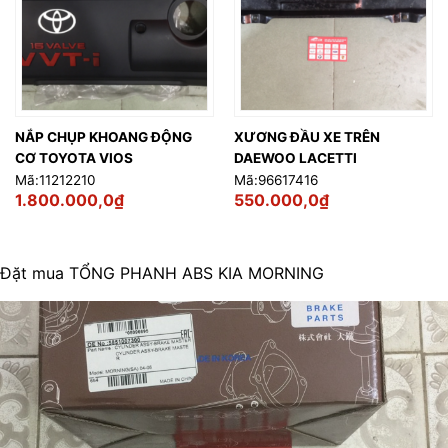
NẮP CHỤP KHOANG ĐỘNG
XƯƠNG ĐẦU XE TRÊN
CƠ TOYOTA VIOS
DAEWOO LACETTI
Mã:11212210
Mã:96617416
1.800.000,0
₫
550.000,0
₫
Đặt mua TỔNG PHANH ABS KIA MORNING