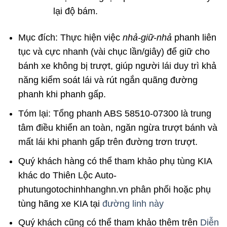
lại độ bám.
Mục đích:
Thực hiện việc
nhả-giữ-nhả
phanh liên
tục và cực nhanh (vài chục lần/giây) để giữ cho
bánh xe không bị trượt, giúp người lái
duy trì khả
năng kiểm soát lái
và
rút ngắn quãng đường
phanh
khi phanh gấp.
Tóm lại:
Tổng phanh ABS
58510-07300
là trung
tâm điều khiển an toàn, ngăn ngừa trượt bánh và
mất lái khi phanh gấp trên đường trơn trượt.
Quý khách hàng có thể tham khảo phụ tùng
KIA
khác do
Thiên Lộc Auto-
phutungotochinhhanghn.vn
phân phối hoặc phụ
tùng hãng xe
KIA
tại
đường linh này
Quý khách cũng có thể tham khảo thêm trên
Diễn