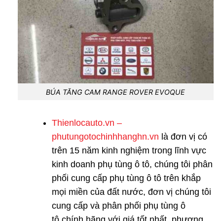
BÚA TĂNG CAM RANGE ROVER EVOQUE
Thienlocauto.vn –
phutungotochinhhanghn.vn
là đơn vị có
trên 15 năm kinh nghiệm trong lĩnh vực
kinh doanh phụ tùng ô tô, chúng tôi phân
phối cung cấp
phụ tùng ô tô
trên khắp
mọi miền của đất nước, đơn vị chúng tôi
cung cấp và phân phối
phụ tùng ô
tô
chính hãng với giá tốt nhất, phương