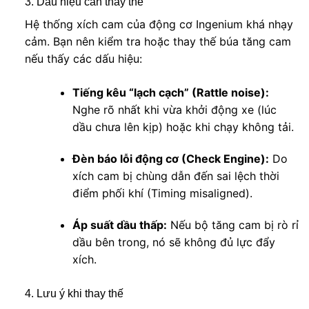
3. Dấu hiệu cần thay thế
Hệ thống xích cam của động cơ Ingenium khá nhạy
cảm. Bạn nên kiểm tra hoặc thay thế búa tăng cam
nếu thấy các dấu hiệu:
Tiếng kêu “lạch cạch” (Rattle noise):
Nghe rõ nhất khi vừa khởi động xe (lúc
dầu chưa lên kịp) hoặc khi chạy không tải.
Đèn báo lỗi động cơ (Check Engine):
Do
xích cam bị chùng dẫn đến sai lệch thời
điểm phối khí (Timing misaligned).
Áp suất dầu thấp:
Nếu bộ tăng cam bị rò rỉ
dầu bên trong, nó sẽ không đủ lực đẩy
xích.
4. Lưu ý khi thay thế