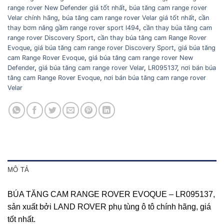
range rover New Defender giá tốt nhất
,
búa tăng cam range rover
Velar chính hãng
,
búa tăng cam range rover Velar giá tốt nhất
,
cần
thay bơm nâng gầm range rover sport l494
,
cần thay búa tăng cam
range rover Discovery Sport
,
cần thay búa tăng cam Range Rover
Evoque
,
giá búa tăng cam range rover Discovery Sport
,
giá búa tăng
cam Range Rover Evoque
,
giá búa tăng cam range rover New
Defender
,
giá búa tăng cam range rover Velar
,
LR095137
,
nơi bán búa
tăng cam Range Rover Evoque
,
nơi bán búa tăng cam range rover
Velar
MÔ TẢ
BÚA TĂNG CAM RANGE ROVER EVOQUE – LR095137
,
sản xuất bởi LAND ROVER phụ tùng ô tô chính hãng, giá
tốt nhất.