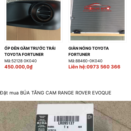
ỐP ĐÈN GẦM TRƯỚC TRÁI
GIÀN NÓNG TOYOTA
TOYOTA FORTUNER
FORTUNER
Mã:52128 0K040
Mã:88460-0K040
450.000,0
₫
Liên hệ:0973 560 366
Đặt mua BÚA TĂNG CAM RANGE ROVER EVOQUE