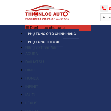
Skip
to
0
content
Danh mục phụ tùng
PHỤ TÙNG Ô TÔ CHÍNH HÃNG
PHỤ TÙNG THEO XE
Hãng xe Nhật Bản
ACURA
DAIHATSU
HINO
HONDA
INFINITI
ISUZU
LEXUS