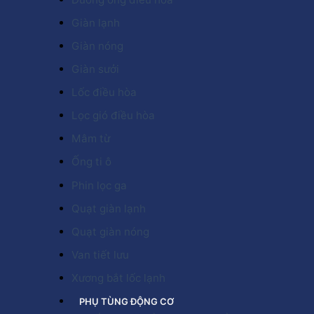
Giàn lạnh
Giàn nóng
Giàn sưởi
Lốc điều hòa
Lọc gió điều hòa
Mâm từ
Ống ti ô
Phin lọc ga
Quạt giàn lạnh
Quạt giàn nóng
Van tiết lưu
Xương bắt lốc lạnh
PHỤ TÙNG ĐỘNG CƠ