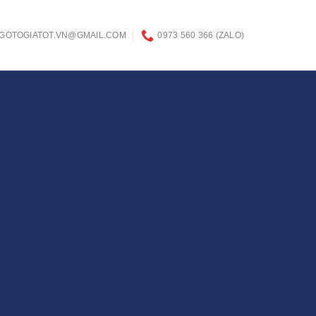
GOTOGIATOT.VN@GMAIL.COM
0973 560 366 (ZALO)