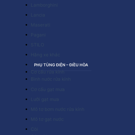
Lamborghini
Lancia
Maserati
Pagani
STILO
Hãng xe khác
PHỤ TÙNG ĐIỆN – ĐIỀU HÒA
Cơ cấu rửa kính
Bình nước rửa kính
Cơ cấu gạt mưa
Lưỡi gạt mưa
Mô tơ bơm nước rửa kính
Mô tơ gạt nước
Còi