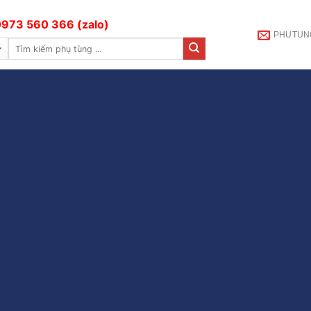
973 560 366 (zalo)
PHUTUN
Tìm
kiếm: