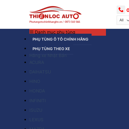
Skip
to
0
content
Danh mục phụ tùng
PHỤ TÙNG Ô TÔ CHÍNH HÃNG
PHỤ TÙNG THEO XE
Hãng xe Nhật Bản
ACURA
DAIHATSU
HINO
HONDA
INFINITI
ISUZU
LEXUS