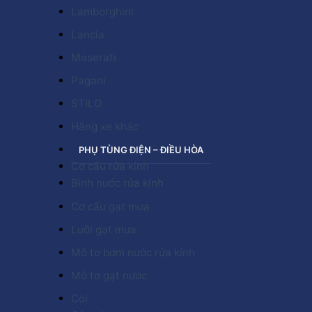
Lamborghini
Lancia
Maserati
Pagani
STILO
Hãng xe khác
PHỤ TÙNG ĐIỆN – ĐIỀU HÒA
Cơ cấu rửa kính
Bình nước rửa kính
Cơ cấu gạt mưa
Lưỡi gạt mưa
Mô tơ bơm nước rửa kính
Mô tơ gạt nước
Còi