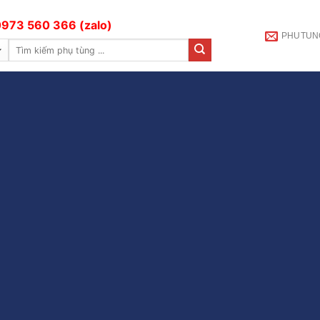
973 560 366 (zalo)
PHUTUN
Tìm
kiếm: