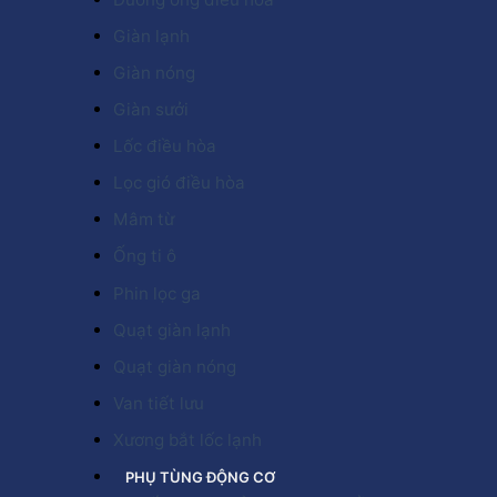
Giàn lạnh
Giàn nóng
Giàn sưởi
Lốc điều hòa
Lọc gió điều hòa
Mâm từ
Ống ti ô
Phin lọc ga
Quạt giàn lạnh
Quạt giàn nóng
Van tiết lưu
Xương bắt lốc lạnh
PHỤ TÙNG ĐỘNG CƠ