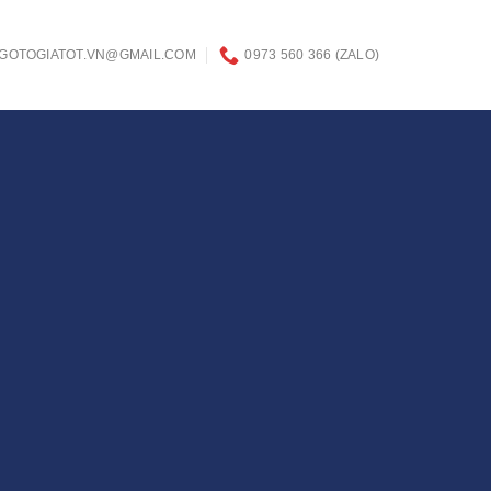
GOTOGIATOT.VN@GMAIL.COM
0973 560 366 (ZALO)