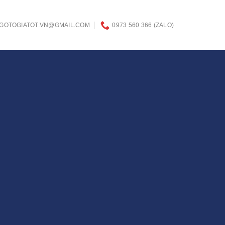
GOTOGIATOT.VN@GMAIL.COM
0973 560 366 (ZALO)