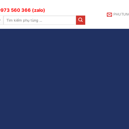
973 560 366 (zalo)
PHUTUN
Tìm
kiếm: