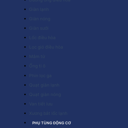
Giàn lạnh
Giàn nóng
Giàn sưởi
Lốc điều hòa
Lọc gió điều hòa
Mâm từ
Ống ti ô
Phin lọc ga
Quạt giàn lạnh
Quạt giàn nóng
Van tiết lưu
Xương bắt lốc lạnh
PHỤ TÙNG ĐỘNG CƠ