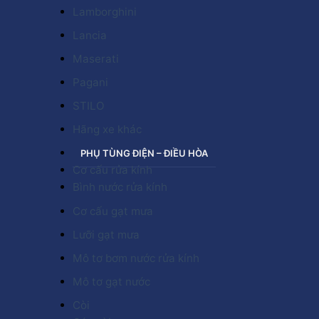
Lamborghini
Lancia
Maserati
Pagani
STILO
Hãng xe khác
PHỤ TÙNG ĐIỆN – ĐIỀU HÒA
Cơ cấu rửa kính
Bình nước rửa kính
Cơ cấu gạt mưa
Lưỡi gạt mưa
Mô tơ bơm nước rửa kính
Mô tơ gạt nước
Còi