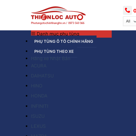
Skip
to
0
content
Danh mục phụ tùng
PHỤ TÙNG Ô TÔ CHÍNH HÃNG
PHỤ TÙNG THEO XE
Hãng xe Nhật Bản
ACURA
DAIHATSU
HINO
HONDA
INFINITI
ISUZU
LEXUS